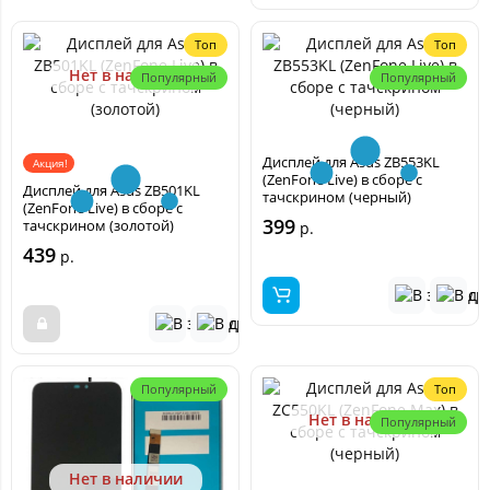
Топ
Топ
Нет в наличии
Популярный
Популярный
Дисплей для Asus ZB553KL
Акция!
(ZenFone Live) в сборе с
Дисплей для Asus ZB501KL
тачскрином (черный)
(ZenFone Live) в сборе с
399
тачскрином (золотой)
р.
439
р.
Популярный
Топ
Нет в наличии
Популярный
Нет в наличии