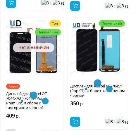
Топ
Популярный
Популярный
Нет в наличии
Дисплей для Alcatel OT-7045Y
Акция!
(Pop S7) в сборе с тачскрином
Дисплей для Alcatel OT-
черный
7044X/OT-7044Y (Pop 2
350
Premium) в сборе с
р.
тачскрином черный
409
р.