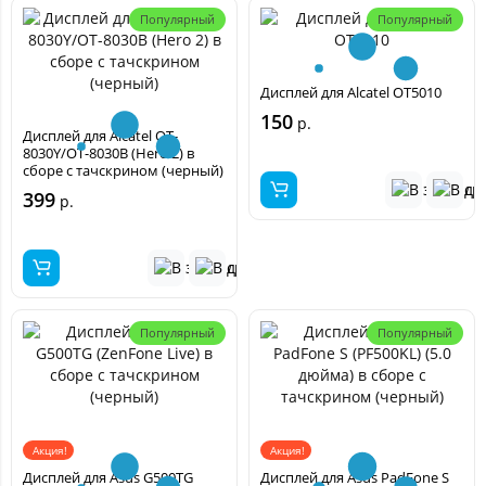
Популярный
Популярный
Дисплей для Alcatel OT5010
150
р.
Дисплей для Alcatel OT-
8030Y/OT-8030B (Hero 2) в
сборе с тачскрином (черный)
399
р.
Популярный
Популярный
Акция!
Акция!
Дисплей для Asus G500TG
Дисплей для Asus PadFone S