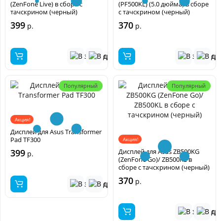
(ZenFone Live) в сборе с
(PF500KL) (5.0 дюйма) в сборе
тачскрином (черный)
с тачскрином (черный)
399
370
р.
р.
Популярный
Популярный
Акция!
Дисплей для Asus Transformer
Pad TF300
Акция!
399
Дисплей для Asus ZB500KG
р.
(ZenFone Go)/ ZB500KL в
сборе с тачскрином (черный)
370
р.