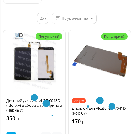
Xperia
25
По умолчанию
Популярный
Популярный
Дисплей для Alcatel OT-6043D
Акция!
(Idol X+) в сборе с тачскрином
Дисплей для Alcatel OT-7041D
(черный)
(Pop C7)
350
р.
170
р.