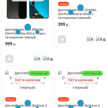
Акция!
Дисплей для Asus ZC550KL
(ZenFone Max) в сборе с
тачскрином (черный)
399
р.
Дисплей для Asus ZB633KL
(ZenFone Max M2) в сборе с
тачскрином черный
999
р.
Популярный
Популярный
Нет в наличии
Нет в наличии
Акция!
Акция!
Дисплей для Asus ZenFone 2
Дисплей для Asus ZenFone 2