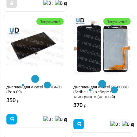
Популярный
Популярный
Дисплей для Alcatel OT-7047D
Дисплей для Alcatel OT-8008D
(Pop C9)
(Scribe HD) в сборе с
тачскрином (черный)
350
р.
370
р.