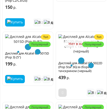
(Pop C2/C3/D3)
150
р.
Топ
Топ
Нет в наличии
Популярный
Популярный
Дисплей для Alcatel OT-5015D
(Pop 3) (5")
199
Дисплей для Alcatel OT-5022D
р.
(Pop Star 3G) в сборе с
тачскрином (черный)
439
р.
Популярный
Популярный