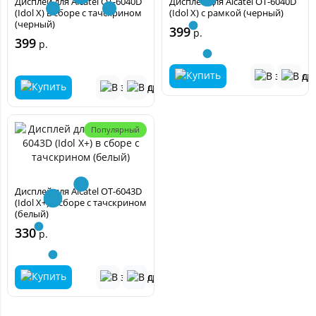
Дисплей для Alcatel OT-6040D
Дисплей для Alcatel OT-6040D
(Idol X) в сборе с тачскрином
(Idol X) с рамкой (черный)
(черный)
399
р.
399
р.
Популярный
Дисплей для Alcatel OT-6043D
(Idol X+) в сборе с тачскрином
(белый)
330
р.