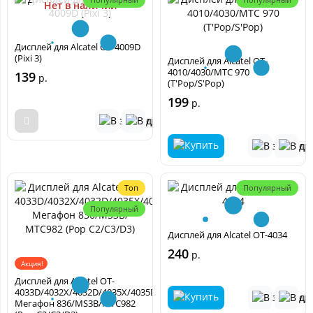
Нет в наличии
Дисплей для Alcatel OT-4009D
(Pixi 3)
Дисплей для Alcatel OT-
4010/4030/МТС 970
139
р.
(T'Pop/S'Pop)
199
р.
Топ
Популярный
Популярный
Дисплей для Alcatel OT-4034
240
р.
Акция!
Дисплей для Alcatel OT-
4033D/4032X/4032D/4035X/4035D/4033/4035/
Мегафон 836/MS3B/МТС982