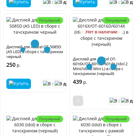
Популярный
Популярный
Нет в наличии
Дисплей для Alcatel OT-5085D
(A5 LED) в сборе с тачскрином
черный
Дисплей для Alcatel OT-
250
6016X/OT-6016D/6014X (Idol 2
р.
Mini/Idol 2 Mini L) в сборе с
тачскрином (черный)
439
р.
Популярный
Популярный