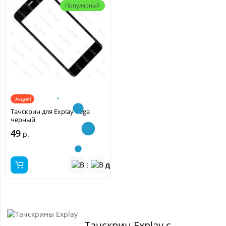
Популярный
Акция!
Тачскрин для Explay Vega
черный
49
р.
Тачскрин Explay с