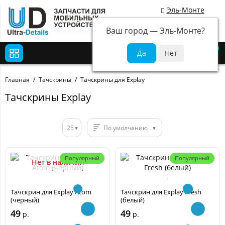
Эль-Монте
Ваш город —
Эль-Монте
?
0
Главная
Тачскрины
Тачскрины для Explay
Тачскрины Explay
25
По умолчанию
Популярный
Популярный
Нет в наличии
Тачскрин для Explay Atom
Тачскрин для Explay Fresh
(черный)
(белый)
49
49
р.
р.