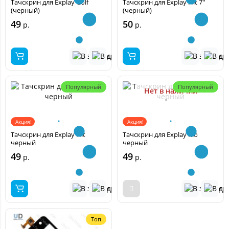
Тачскрин для Explay Golf
Тачскрин для Explay Hit 7''
(черный)
(черный)
49
50
р.
р.
Популярный
Популярный
Нет в наличии
Акция!
Акция!
Тачскрин для Explay Hit
Тачскрин для Explay Rio
черный
черный
49
49
р.
р.
Топ