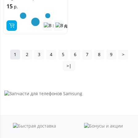
15
р.
1
2
3
4
5
6
7
8
9
>
>|