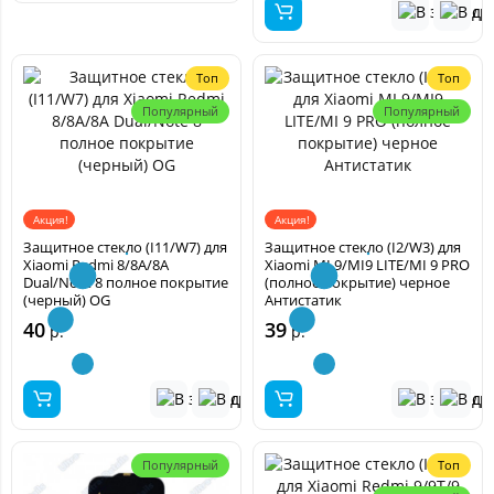
Топ
Топ
Популярный
Популярный
Акция!
Акция!
Защитное стекло (I11/W7) для
Защитное стекло (I2/W3) для
Xiaomi Redmi 8/8A/8A
Xiaomi MI 9/MI9 LITE/MI 9 PRO
Dual/Note 8 полное покрытие
(полное покрытие) черное
(черный) OG
Антистатик
40
39
р.
р.
Популярный
Топ