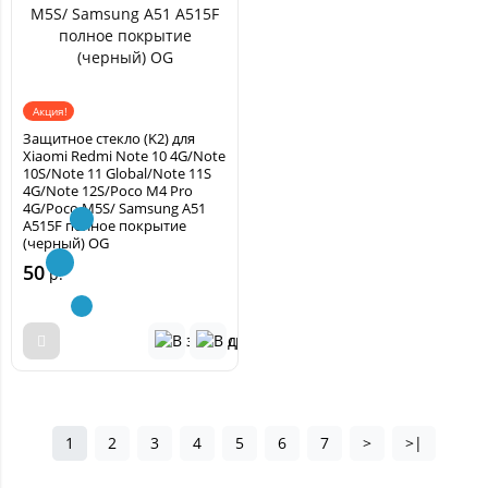
Акция!
Защитное стекло (K2) для
Xiaomi Redmi Note 10 4G/Note
10S/Note 11 Global/Note 11S
4G/Note 12S/Poco M4 Pro
4G/Poco M5S/ Samsung A51
A515F полное покрытие
(черный) OG
50
р.
1
2
3
4
5
6
7
>
>|