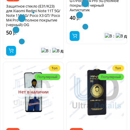
GT/Poco M4 Pro 5G (полное
покрытие) черный
Защитное стекло (E31/K23)
Антистатик
для Xiaomi Redmi Note 11T 5G/
Note 11S 5G/ Poco X3 GT/ Poco
40
р.
M4 Pro 5G полное покрытие
(черный) OG
50
р.
Топ
Топ
Популярный
Популярный
Нет в наличии