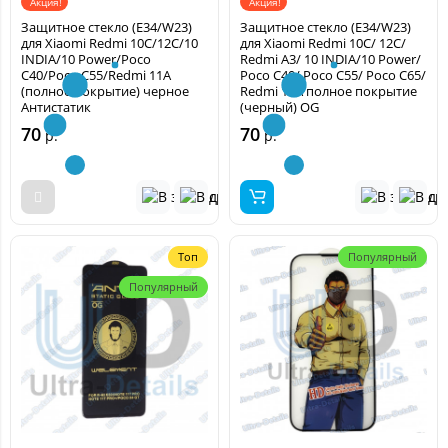
Акция!
Акция!
Защитное стекло (E34/W23)
Защитное стекло (E34/W23)
для Xiaomi Redmi 10C/12C/10
для Xiaomi Redmi 10C/ 12C/
INDIA/10 Power/Poco
Redmi A3/ 10 INDIA/10 Power/
C40/Poco C55/Redmi 11A
Poco C40/ Poco C55/ Poco C65/
(полное покрытие) черное
Redmi 11A полное покрытие
Антистатик
(черный) OG
70
70
р.
р.
Топ
Популярный
Популярный