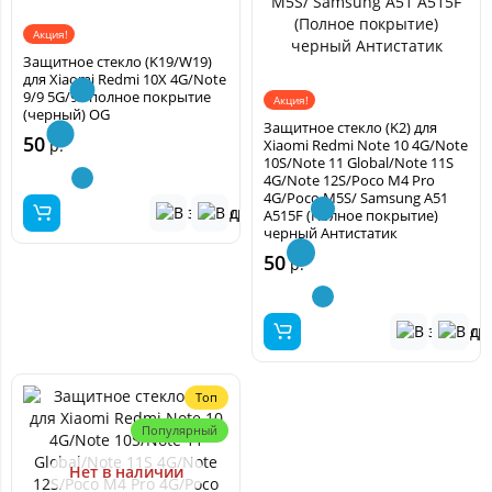
Акция!
Защитное стекло (K19/W19)
для Xiaomi Redmi 10X 4G/Note
9/9 5G/9T полное покрытие
Акция!
(черный) OG
Защитное стекло (K2) для
50
р.
Xiaomi Redmi Note 10 4G/Note
10S/Note 11 Global/Note 11S
4G/Note 12S/Poco M4 Pro
4G/Poco M5S/ Samsung A51
A515F (Полное покрытие)
черный Антистатик
50
р.
Топ
Популярный
Нет в наличии