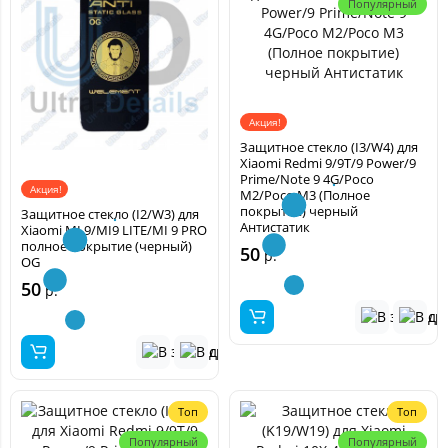
Популярный
Акция!
Защитное стекло (I3/W4) для
Xiaomi Redmi 9/9T/9 Power/9
Prime/Note 9 4G/Poco
Акция!
M2/Poco M3 (Полное
покрытие) черный
Защитное стекло (I2/W3) для
Антистатик
Xiaomi MI 9/MI9 LITE/MI 9 PRO
полное покрытие (черный)
50
р.
OG
50
р.
Топ
Топ
Популярный
Популярный