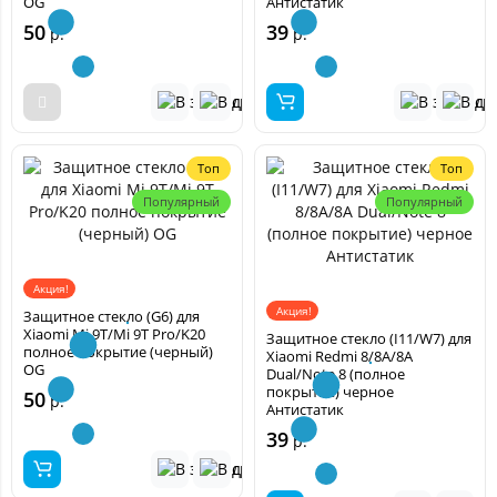
OG
Антистатик
50
39
р.
р.
Топ
Топ
Популярный
Популярный
Акция!
Акция!
Защитное стекло (G6) для
Xiaomi Mi 9T/Mi 9T Pro/K20
Защитное стекло (I11/W7) для
полное покрытие (черный)
Xiaomi Redmi 8/8A/8A
OG
Dual/Note 8 (полное
покрытие) черное
50
р.
Антистатик
39
р.