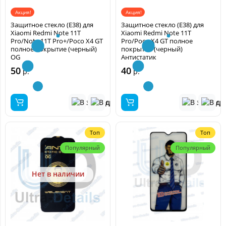
Акция!
Акция!
Защитное стекло (E38) для
Защитное стекло (E38) для
Xiaomi Redmi Note 11T
Xiaomi Redmi Note 11T
Pro/Note 11T Pro+/Poco X4 GT
Pro/Poco X4 GT полное
полное покрытие (черный)
покрытие (черный)
OG
Антистатик
50
40
р.
р.
Топ
Топ
Популярный
Популярный
Нет в наличии