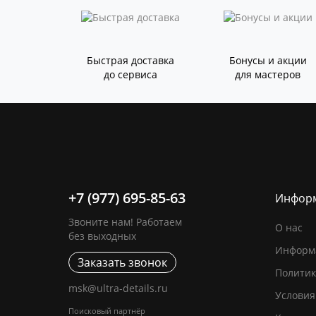
Быстрая доставка
Бонусы и акции
до сервиса
для мастеров
+7 (977) 695-85-63
Инфор
Звоните нам! Работаем
О нас
без выходных
Информа
Заказать звонок
Политик
msk@ultra-details.ru
Условия
Поисковый партнёр