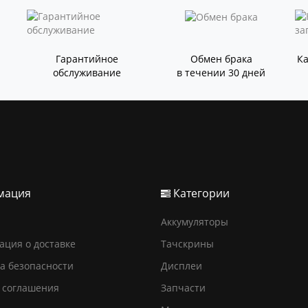
Гарантийное
Обмен брака
К
обслуживание
в течении 30 дней
мация
Категории
Аккумуляторы
ция о доставке
Тачскрины
а безопасности
Дисплеи
 соглашения
Запчасти