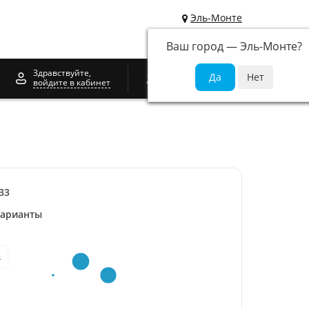
Эль-Монте
Ваш город —
Эль-Монте
?
0
Здравствуйте,
войдите в кабинет
33
варианты
s