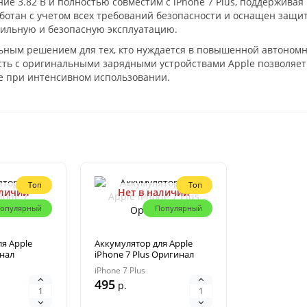
е 3.82 В и полностью совместим с iPhone 7 Plus, поддерживая
ботан с учетом всех требований безопасности и оснащен защит
бильную и безопасную эксплуатацию.
ьным решением для тех, кто нуждается в повышенной автономн
сть с оригинальными зарядными устройствами Apple позволяет
же при интенсивном использовании.
Топ
Топ
аличии
Нет в наличии
опулярный
Популярный
я Apple
Аккумулятор для Apple
инал
iPhone 7 Plus Оригинал
iPhone 7 Plus
495
р.