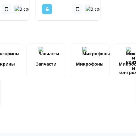
скрины
Запчасти
Микрофоны
Микро
и
контро