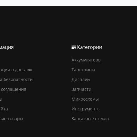
мация
Категории
Аккумуляторы
ция о доставке
Тачскрины
а безопасности
Дисплеи
 соглашения
Запчасти
ы
Микросхемы
айта
Инструменты
ные товары
Защитные стекла