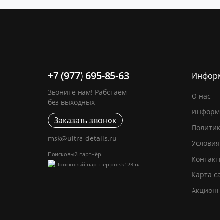
+7 (977) 695-85-63
Инфор
Звоните нам! Работаем
О нас
без выходных
Информа
Заказать звонок
Политик
msk@ultra-details.ru
Условия
Поисковый партнёр
Контакт
Карта с
Акцион