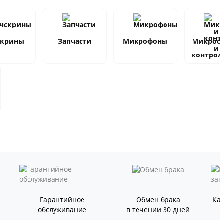
скрины
Запчасти
Микрофоны
Микро
и
контро
Гарантийное
Обмен брака
К
обслуживание
в течении 30 дней