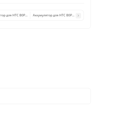
тор для HTC B0P9C100 ( Desire 816/816 Dual/816G Dual )
Аккумулятор для HTC B0PE6100 ( Desire 620G )