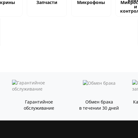
скрины
Запчасти
Микрофоны
Микро
и
контро
Гарантийное
Обмен брака
К
обслуживание
в течении 30 дней