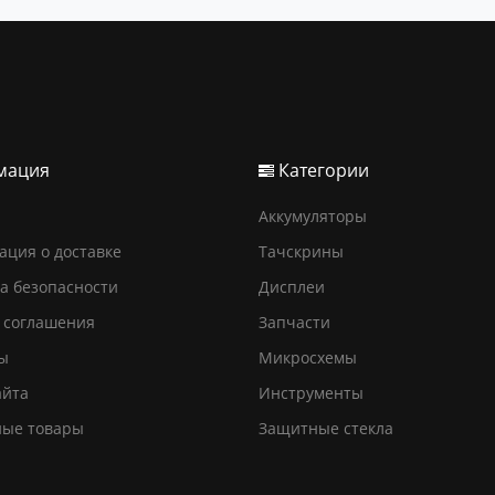
мация
Категории
Аккумуляторы
ция о доставке
Тачскрины
а безопасности
Дисплеи
 соглашения
Запчасти
ы
Микросхемы
айта
Инструменты
ные товары
Защитные стекла