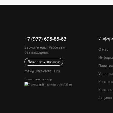
+7 (977) 695-85-63
Инфор
Звоните нам! Работаем
О нас
без выходных
Информа
Заказать звонок
Политик
msk@ultra-details.ru
Условия
Поисковый партнёр
Контакт
Карта с
Акцион