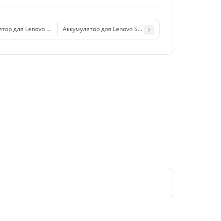
тор для Lenovo BL246 (Z90 Vibe Shot) тех. упак.
Аккумулятор для Lenovo S920 (BL208)