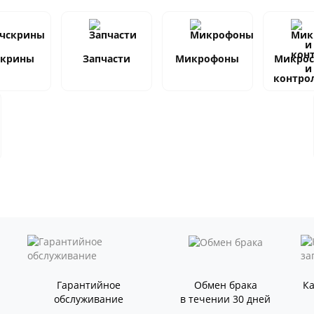
скрины
Запчасти
Микрофоны
Микро
и
контро
Гарантийное
Обмен брака
К
обслуживание
в течении 30 дней