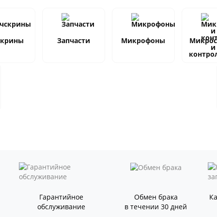
скрины
Запчасти
Микрофоны
Микро
и
контро
Гарантийное
Обмен брака
К
обслуживание
в течении 30 дней