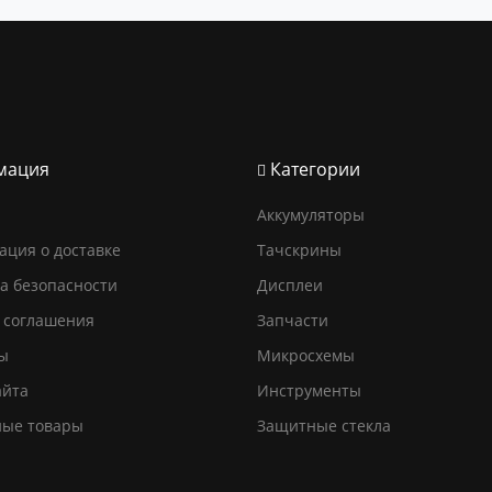
мация
Категории
Аккумуляторы
ция о доставке
Тачскрины
а безопасности
Дисплеи
 соглашения
Запчасти
ы
Микросхемы
айта
Инструменты
ные товары
Защитные стекла