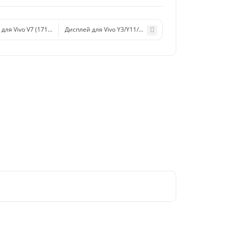
для Vivo V7 (1718) / Y75 в сборе с тачскрином (черный)
Дисплей для Vivo Y3/Y11/Y12/Y15/Y17 (1901/1906/1904