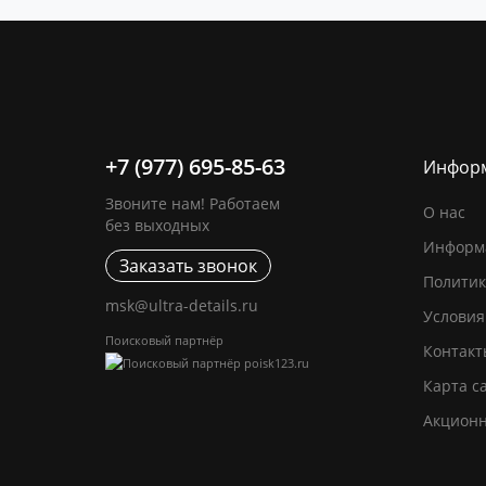
+7 (977) 695-85-63
Инфор
Звоните нам! Работаем
О нас
без выходных
Информа
Заказать звонок
Политик
msk@ultra-details.ru
Условия
Поисковый партнёр
Контакт
Карта с
Акцион