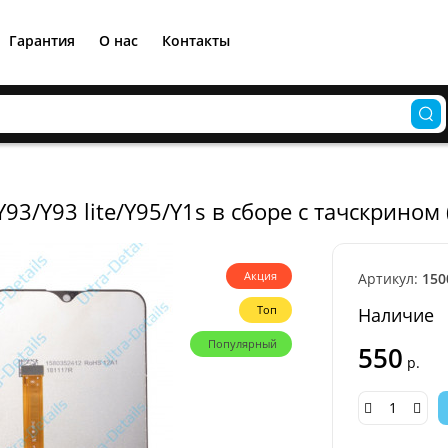
Гарантия
О нас
Контакты
Y93/Y93 lite/Y95/Y1s в сборе с тачскрином
Акция
Артикул:
150
Топ
Наличие
Популярный
550
р.