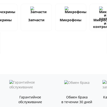
скрины
Запчасти
Микрофоны
Микро
и
контро
Гарантийное
Обмен брака
К
обслуживание
в течении 30 дней