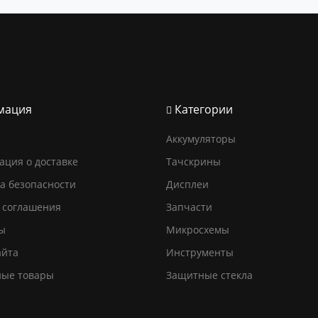
мация
Категории
Аккумуляторы
ция о доставке
Тачскрины
а безопасности
Дисплеи
 соглашения
Запчасти
ы
Микросхемы
айта
Инструменты
ные товары
Защитные стекла