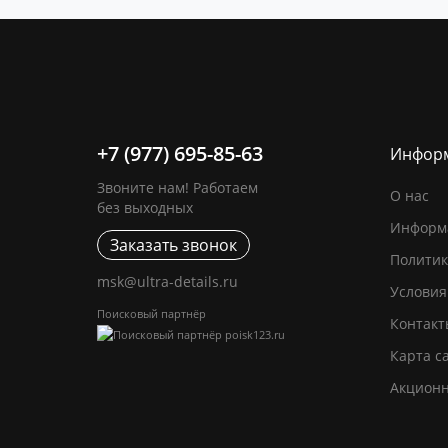
+7 (977) 695-85-63
Инфор
Звоните нам! Работаем
О нас
без выходных
Информа
Заказать звонок
Политик
msk@ultra-details.ru
Условия
Поисковый партнёр
Контакт
Карта с
Акцион