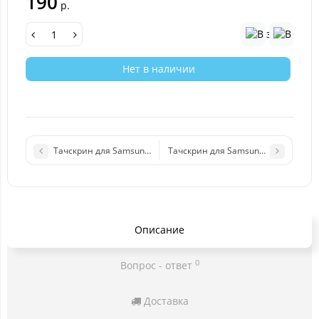
190
р.
Нет в наличии
Тачскрин для Samsung G7102 (белый)
Тачскрин для Samsung G355H (чер
Описание
0
Вопрос - ответ
Доставка