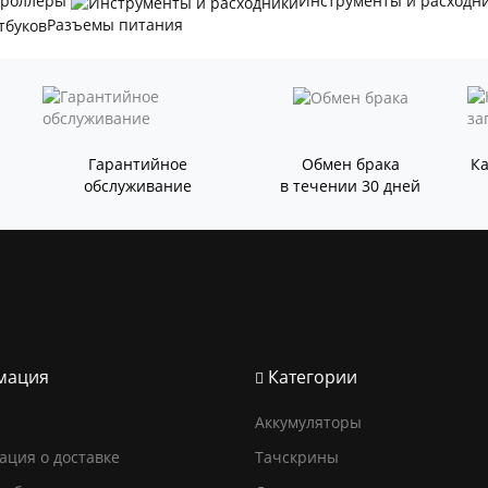
троллеры
Инструменты и расходн
Разъемы питания
Гарантийное
Обмен брака
К
обслуживание
в течении 30 дней
мация
Категории
Аккумуляторы
ция о доставке
Тачскрины