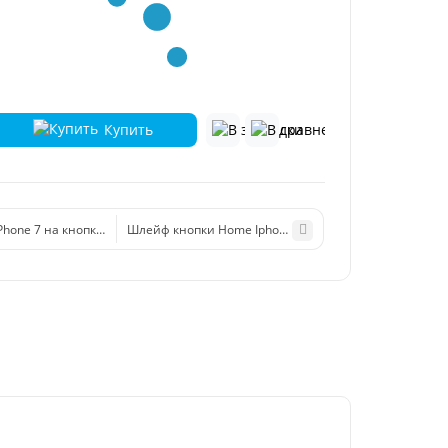
Купить
Phone 7 на кнопки громкости/включения/блокировки/микрофон
Шлейф кнопки Home Iphone 7/7 Plus розовый