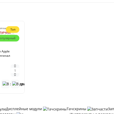
Топ
аличии
опулярный
 Apple
ригинал
Дисплейные модули
Тачскрины
За