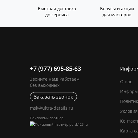
Быстрая доставка
Бонусы и акции
до сервиса
для мастеров
+7 (977) 695-85-63
Инфор
Звоните нам! Работаем
О нас
без выходных
Информа
Заказать звонок
Политик
msk@ultra-details.ru
Условия
Поисковый партнёр
Контакт
Карта с