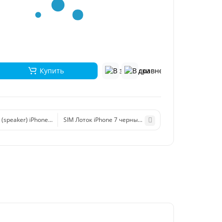
Купить
(speaker) iPhone 7/iPhone 8
SIM Лоток iPhone 7 черный оникс (jet black)