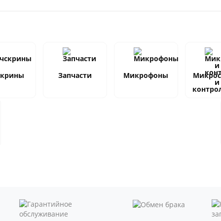
скрины
Запчасти
Микрофоны
Микро
и
контро