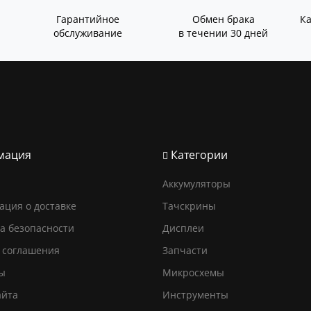
Гарантийное
Обмен брака
К
обслуживание
в течении 30 дней
мация
Категории
Аккумуляторы
ция о доставке
Тачскрины
а безопасности
Дисплеи
 соглашения
Запчасти
ы
Микросхемы
айта
Инструменты