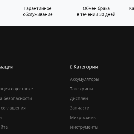
Гарантийное
Обмен брака
К
обслуживание
в течении 30 дней
мация
Категории
Аккумуляторы
ция о доставке
Тачскрины
а безопасности
Дисплеи
 соглашения
Запчасти
ы
Микросхемы
айта
Инструменты