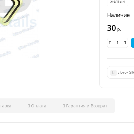
желтый
Наличие
30
р.
Лоток SI
тавка
Оплата
Гарантия и Возврат