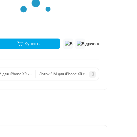
Купить
M для iPhone XR красный
Лоток SIM для iPhone XR синий