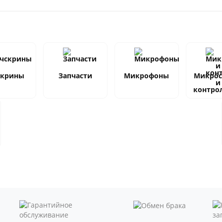
скрины
Запчасти
Микрофоны
Микро
и
контро