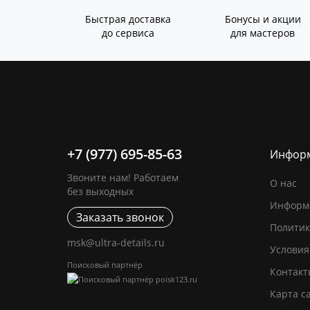
Быстрая доставка
Бонусы и акции
до сервиса
для мастеров
+7 (977) 695-85-63
Инфор
Звоните нам! Работаем
О нас
без выходных
Информа
Заказать звонок
Политик
msk@ultra-details.ru
Условия
Поисковый партнёр
Контакт
Карта с