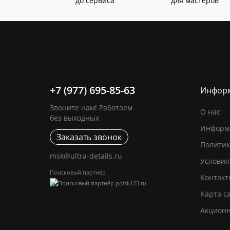
до сервиса
для мастеров
+7 (977) 695-85-63
Инфор
Звоните нам! Работаем
О нас
без выходных
Информа
Заказать звонок
Политик
msk@ultra-details.ru
Условия
Поисковый партнёр
Контакт
Карта с
Акцион