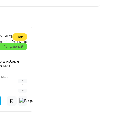
Топ
Популярный
 для Apple
ro Max
o Max