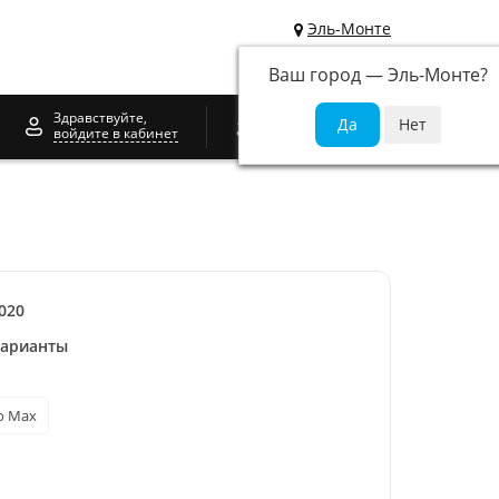
Эль-Монте
Ваш город —
Эль-Монте
?
0
Здравствуйте,
войдите в кабинет
020
варианты
o Max