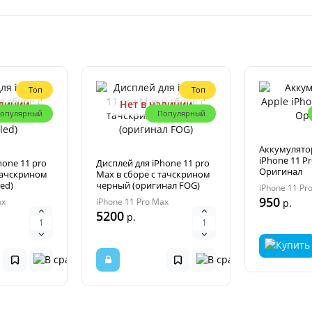
Топ
Топ
аличии
Нет в наличии
опулярный
Популярный
Аккумулятор
iPhone 11 P
hone 11 pro
Дисплей для iPhone 11 pro
Оригинал
тачскрином
Max в сборе с тачскрином
ed)
черный (оригинал FOG)
iPhone 11 Pr
950
ax
iPhone 11 Pro Max
р.
5200
р.