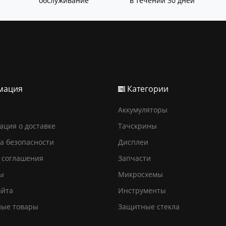
обслуживание
в течении 30 дней
мация
Категории
Аккумуляторы
ция о доставке
Тачскрины
а безопасности
Дисплеи
 соглашения
Запчасти
ы
Микросхемы
айта
Инструменты
ные товары
Защитные стекла