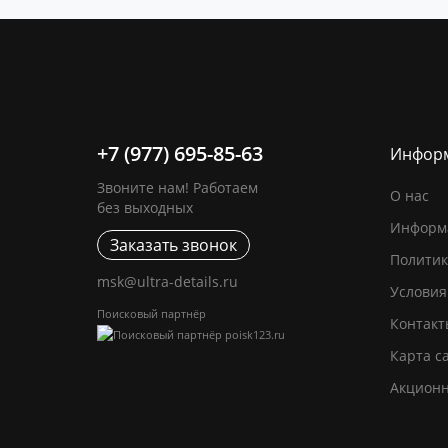
+7 (977) 695-85-63
Инфор
Звоните нам! Работаем
О нас
без выходных
Информа
Заказать звонок
Политик
msk@ultra-details.ru
Условия
Поисковый партнёр
Контакт
Карта с
Акцион