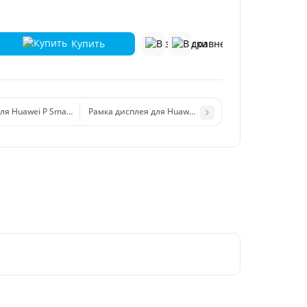
Купить
я Huawei P Smart 2019 кнопки включения/громкости
Рамка дисплея для Huawei Honor 7A черный