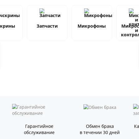
скрины
Запчасти
Микрофоны
Микро
и
контро
Гарантийное
Обмен брака
К
обслуживание
в течении 30 дней