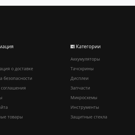
мация
Категории
Аккумуляторы
ция о доставке
Тачскрины
а безопасности
Дисплеи
 соглашения
Запчасти
ы
Микросхемы
айта
Инструменты
ные товары
Защитные стекла