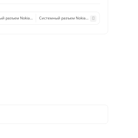
й разъем Nokia 7900/5310/6500C/N85/8800
Системный разъем Nokia N97/N97 mini/E52/E55 (micr