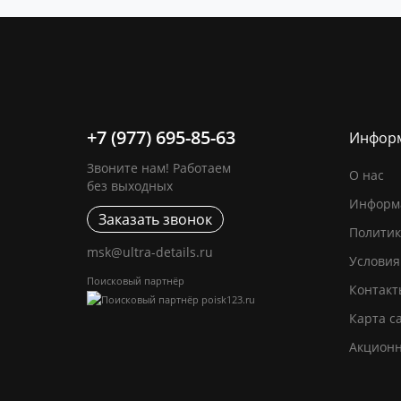
+7 (977) 695-85-63
Инфор
Звоните нам! Работаем
О нас
без выходных
Информа
Заказать звонок
Политик
msk@ultra-details.ru
Условия
Поисковый партнёр
Контакт
Карта с
Акцион