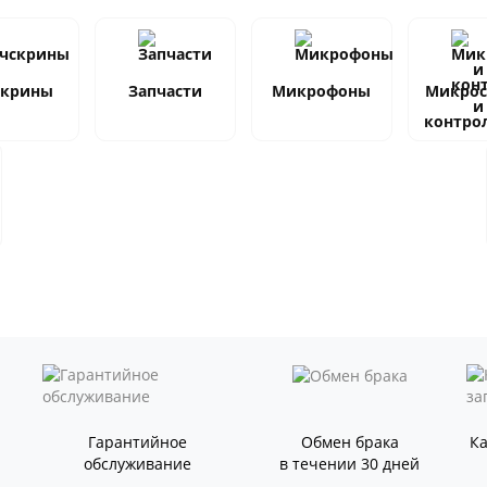
скрины
Запчасти
Микрофоны
Микро
и
контро
Гарантийное
Обмен брака
К
обслуживание
в течении 30 дней