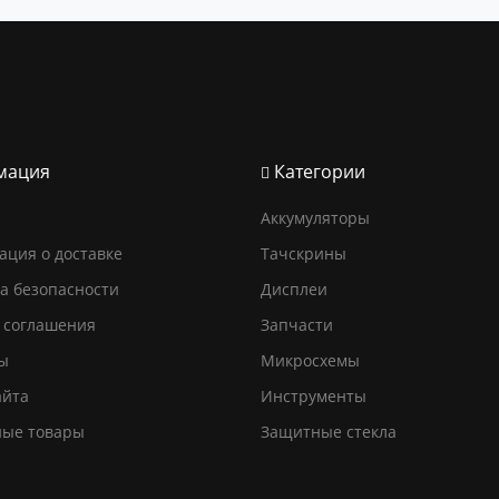
мация
Категории
Аккумуляторы
ция о доставке
Тачскрины
а безопасности
Дисплеи
 соглашения
Запчасти
ы
Микросхемы
айта
Инструменты
ные товары
Защитные стекла