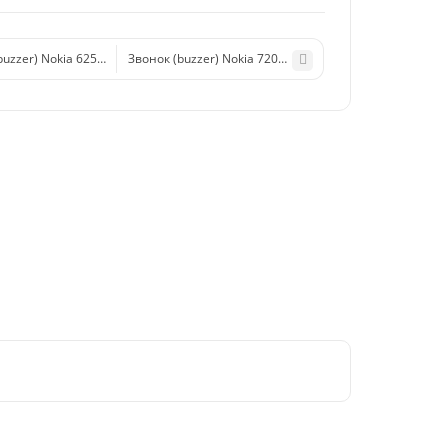
buzzer) Nokia 625/1320/515 Dual
Звонок (buzzer) Nokia 720 в сборе