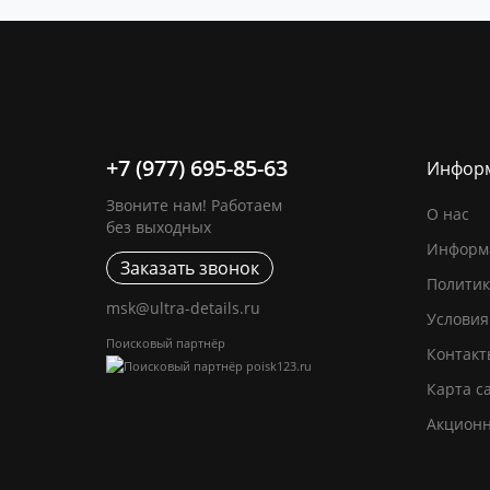
+7 (977) 695-85-63
Инфор
Звоните нам! Работаем
О нас
без выходных
Информа
Заказать звонок
Политик
msk@ultra-details.ru
Условия
Поисковый партнёр
Контакт
Карта с
Акцион