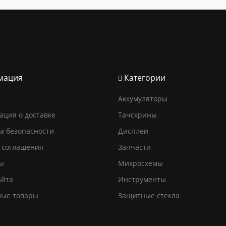
мация
Категории
Аккумуляторы
ция о доставке
Тачскрины
а безопасности
Дисплеи
 соглашения
Запчасти
ы
Микросхемы
айта
Инструменты
ные товары
Защитные стекла