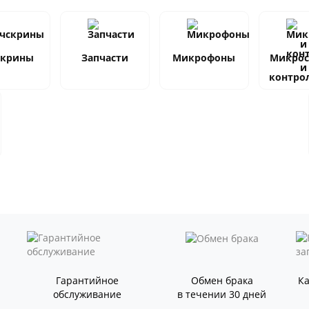
скрины
Запчасти
Микрофоны
Микро
и
контро
Гарантийное
Обмен брака
К
обслуживание
в течении 30 дней