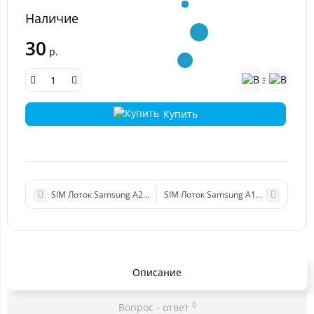
Наличие
30
р.
Купить
SIM Лоток Samsung A205/A305/A505/A705F (A20/A30/A50/A70) 
SIM Лоток Samsung A105 (A10) сини
Описание
0
Вопрос - ответ