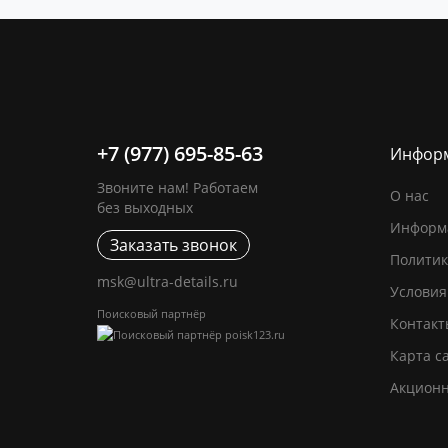
+7 (977) 695-85-63
Инфор
Звоните нам! Работаем
О нас
без выходных
Информа
Заказать звонок
Политик
msk@ultra-details.ru
Условия
Поисковый партнёр
Контакт
Карта с
Акцион