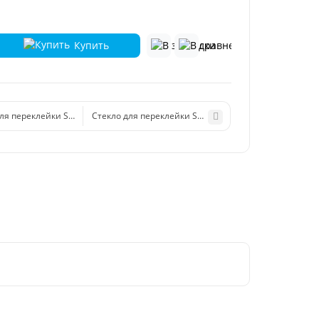
Купить
ля переклейки Samsung N975F (Note 10+) черный
Стекло для переклейки Samsung N985F (Note 20 Ultra