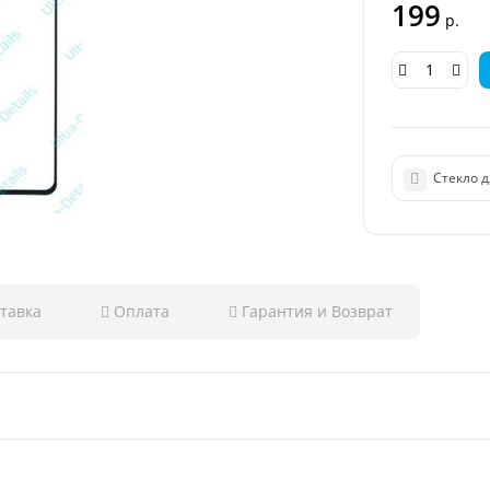
199
р.
Стекло д
тавка
Оплата
Гарантия и Возврат