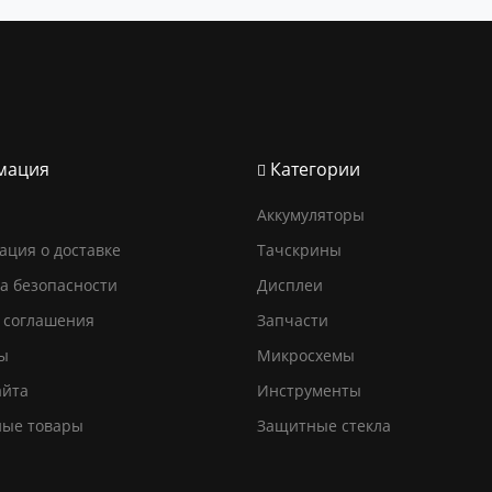
мация
Категории
Аккумуляторы
ция о доставке
Тачскрины
а безопасности
Дисплеи
 соглашения
Запчасти
ы
Микросхемы
айта
Инструменты
ные товары
Защитные стекла