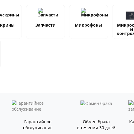
скрины
Запчасти
Микрофоны
Микро
и
контро
Гарантийное
Обмен брака
К
обслуживание
в течении 30 дней