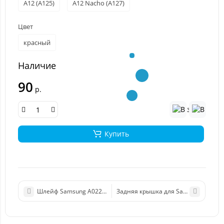
A12 (A125)
A12 Nacho (A127)
Цвет
красный
Наличие
90
р.
Купить
Шлейф Samsung A022F (A02) кнопок включения/громкости
Задняя кр