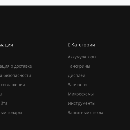
мация
Категории
Аккумуляторы
ция о доставке
Тачскрины
а безопасности
Дисплеи
 соглашения
Запчасти
ы
Микросхемы
айта
Инструменты
ные товары
Защитные стекла