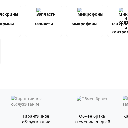
скрины
Запчасти
Микрофоны
Микро
и
контро
Гарантийное
Обмен брака
К
обслуживание
в течении 30 дней