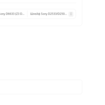
ony D6633 (Z3 Dual) на кнопки громкости/включения/камеры/микрофон/ви
Шлейф Sony D2533/D2502 (C3/C3 Dual) на кнопки г