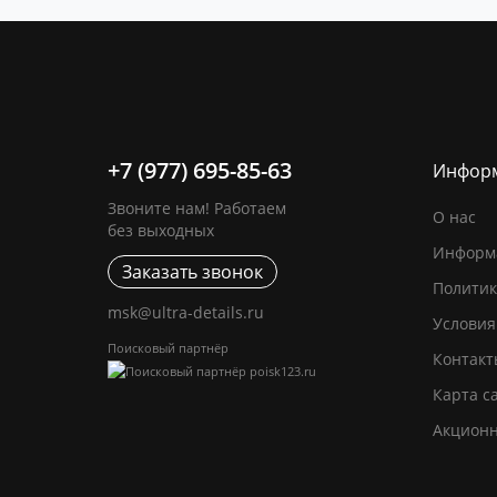
+7 (977) 695-85-63
Инфор
Звоните нам! Работаем
О нас
без выходных
Информа
Заказать звонок
Политик
msk@ultra-details.ru
Условия
Поисковый партнёр
Контакт
Карта с
Акцион