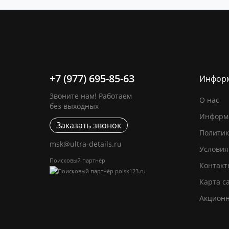
+7 (977) 695-85-63
Инфор
Звоните нам! Работаем
О нас
без выходных
Информа
Заказать звонок
Политик
msk@ultra-details.ru
Условия
Поисковый партнёр
Контакт
Карта с
Акцион