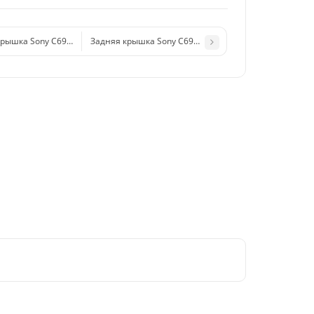
рышка Sony C6903 (Z1) (черный)
Задняя крышка Sony C6903 (Z1) (фиолетовый)