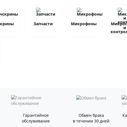
скрины
Запчасти
Микрофоны
Микро
и
контро
Гарантийное
Обмен брака
К
обслуживание
в течении 30 дней