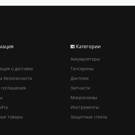
мация
Категории
Аккумуляторы
ция о доставке
Тачскрины
а безопасности
Дисплеи
 соглашения
Запчасти
ы
Микросхемы
айта
Инструменты
ные товары
Защитные стекла