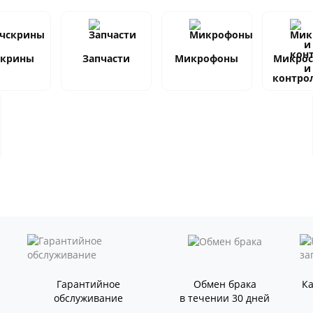
скрины
Запчасти
Микрофоны
Микро
и
контро
Гарантийное
Обмен брака
К
обслуживание
в течении 30 дней