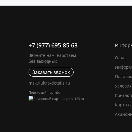
+7 (977) 695-85-63
Инфор
Звоните нам! Работаем
О нас
без выходных
Информа
Заказать звонок
Политик
msk@ultra-details.ru
Условия
Поисковый партнёр
Контакт
Карта с
Акцион