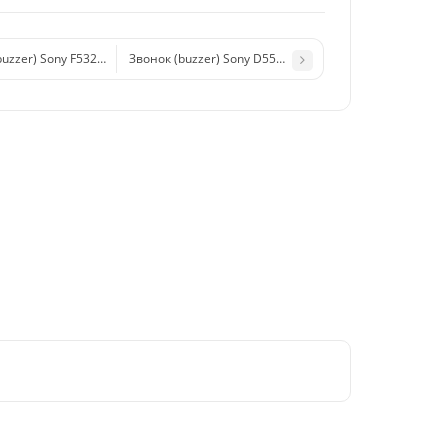
buzzer) Sony F5321 (X Compact) в сборе
Звонок (buzzer) Sony D5503 (Z1 Compact)