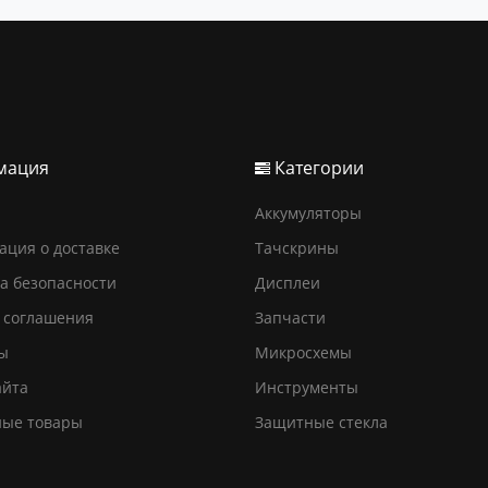
мация
Категории
Аккумуляторы
ция о доставке
Тачскрины
а безопасности
Дисплеи
 соглашения
Запчасти
ы
Микросхемы
айта
Инструменты
ные товары
Защитные стекла