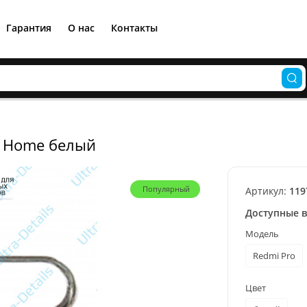
Гарантия
О нас
Контакты
и Home белый
Популярный
Артикул:
119
Доступные 
Модель
Redmi Pro
Цвет