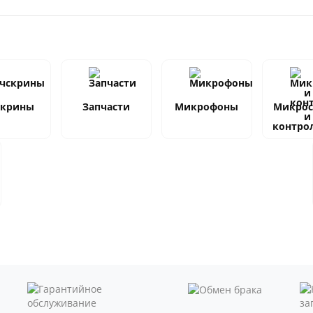
скрины
Запчасти
Микрофоны
Микро
и
контро