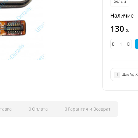
белый
Наличие
130
р.
тавка
Оплата
Гарантия и Возврат