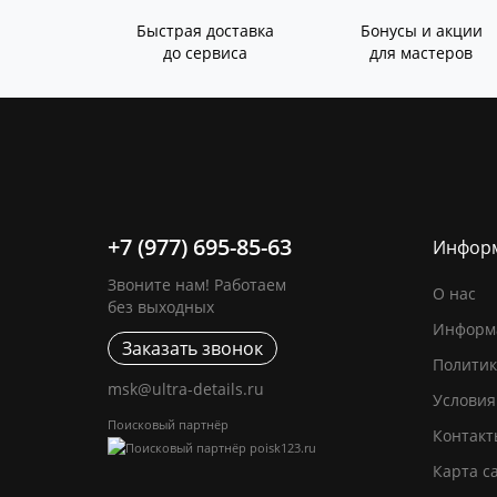
Быстрая доставка
Бонусы и акции
до сервиса
для мастеров
+7 (977) 695-85-63
Инфор
Звоните нам! Работаем
О нас
без выходных
Информа
Заказать звонок
Политик
msk@ultra-details.ru
Условия
Поисковый партнёр
Контакт
Карта с