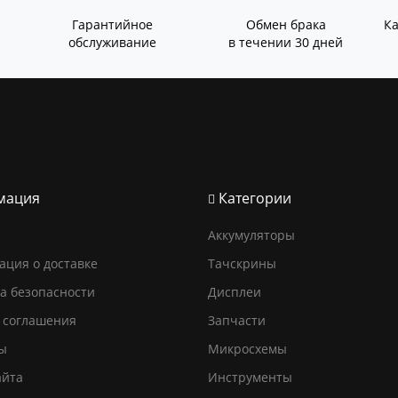
Гарантийное
Обмен брака
К
обслуживание
в течении 30 дней
мация
Категории
Аккумуляторы
ция о доставке
Тачскрины
а безопасности
Дисплеи
 соглашения
Запчасти
ы
Микросхемы
айта
Инструменты