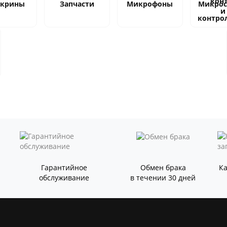
скрины
Запчасти
Микрофоны
Микро
и
контро
Гарантийное
Обмен брака
К
обслуживание
в течении 30 дней