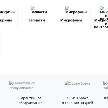
скрины
Запчасти
Микрофоны
Микро
и
контро
Гарантийное
Обмен брака
К
обслуживание
в течении 30 дней