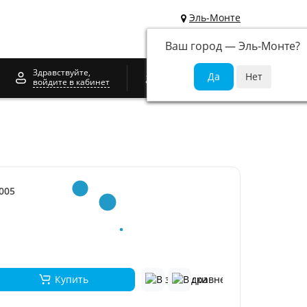
Эль-Монте
Ваш город —
Эль-Монте
?
0
Здравствуйте,
войдите в кабинет
005
Купить