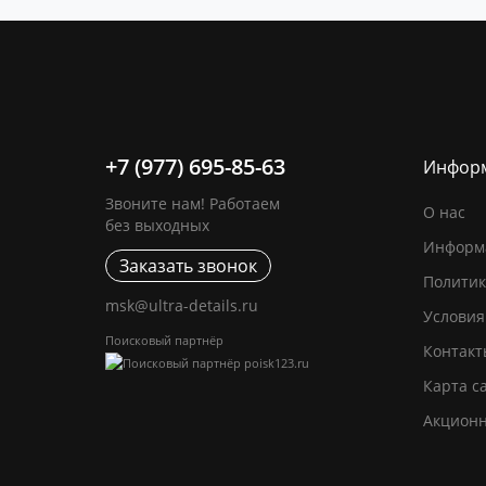
+7 (977) 695-85-63
Инфор
Звоните нам! Работаем
О нас
без выходных
Информа
Заказать звонок
Политик
msk@ultra-details.ru
Условия
Поисковый партнёр
Контакт
Карта с
Акцион