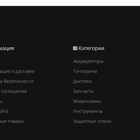
мация
Категории
Аккумуляторы
ция о доставке
Тачскрины
а безопасности
Дисплеи
 соглашения
Запчасти
ы
Микросхемы
айта
Инструменты
ные товары
Защитные стекла