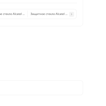
 стекло Alcatel OT-4034D (Pixi 4)
Защитное стекло Alcatel OT-5022D (Pop Star 3G)