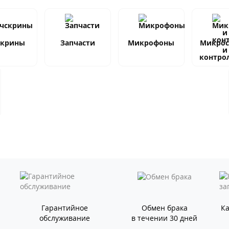
скрины
Запчасти
Микрофоны
Микро
и
контро
Гарантийное
Обмен брака
К
обслуживание
в течении 30 дней