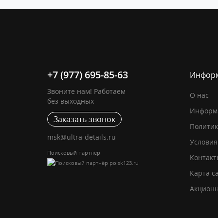
+7 (977) 695-85-63
Инфор
Звоните нам! Работаем
О нас
без выходных
Информа
Заказать звонок
Политик
msk@ultra-details.ru
Условия
Поисковый партнёр
Контакт
Карта с
Акцион