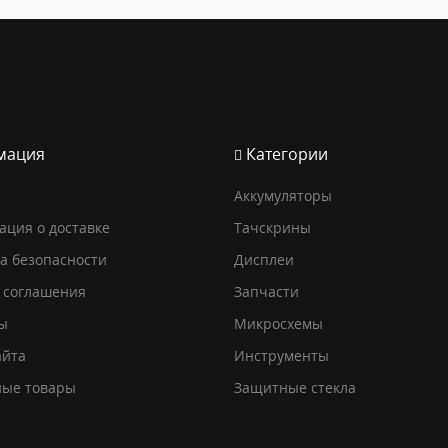
мация
Категории
Аккумуляторы
ция о доставке
Тачскрины
а безопасности
Дисплеи
 соглашения
Запчасти
ы
Микросхемы
айта
Инструменты
ные товары
Защитные стекла