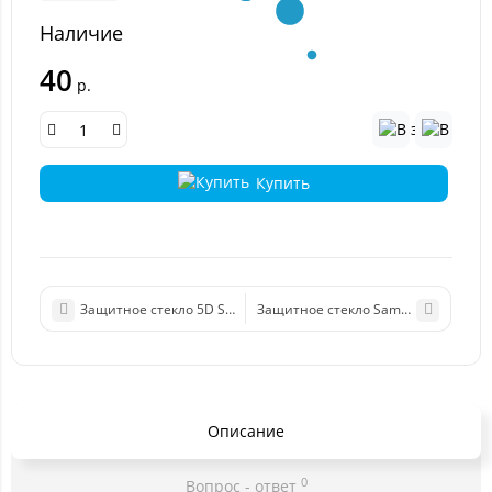
Наличие
40
р.
Купить
Защитное стекло 5D Samsung G610 (J7 Prime) (плоское) черный
Защитное стекло Samsung J330 (J3 
Описание
0
Вопрос - ответ