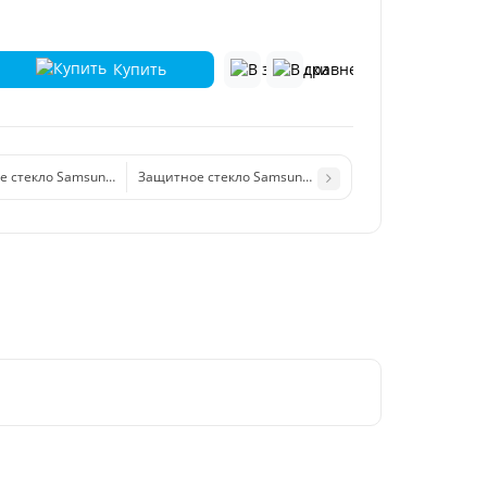
Купить
 стекло Samsung A02/A02s/A12/А32/А037 (Полное покрытие) черный
Защитное стекло Samsung A10/A10S (A105/A107) (По