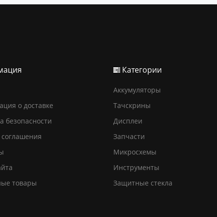
мация
Категории
Аккумуляторы
ция о доставке
Тачскрины
а безопасности
Дисплеи
 соглашения
Запчасти
ы
Микросхемы
айта
Инструменты
ные товары
Защитные стекла