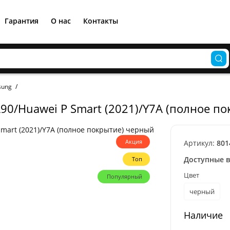
Гарантия
О нас
Контакты
sung
90/Huawei P Smart (2021)/Y7A (полное п
Акция
Артикул:
801
Доступные 
Топ
Цвет
Популярный
черный
Наличие