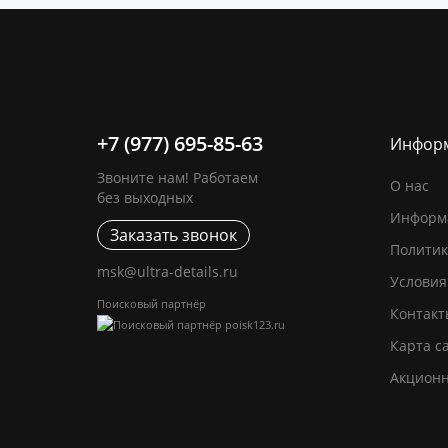
+7 (977) 695-85-63
Инфор
Звоните нам! Работаем
О нас
без выходных
Информа
Заказать звонок
Политик
msk@ultra-details.ru
Условия
Поисковый партнёр
Контакт
Карта с
Акцион