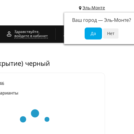
Эль-Монте
Ваш город —
Эль-Монте
?
0
Здравствуйте,
войдите в кабинет
окрытие) черный
46
варианты