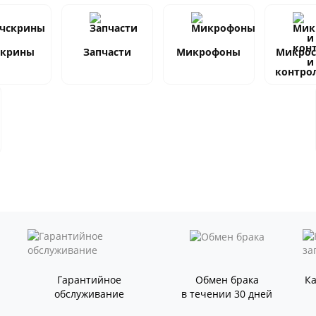
скрины
Запчасти
Микрофоны
Микро
и
контро
Гарантийное
Обмен брака
К
обслуживание
в течении 30 дней