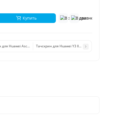
Купить
 для Huawei Ascend Y600 white
Тачскрин для Huawei Y3 ll (3G) (белый)