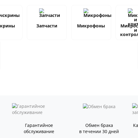
скрины
Запчасти
Микрофоны
Микро
и
контро
Гарантийное
Обмен брака
К
обслуживание
в течении 30 дней