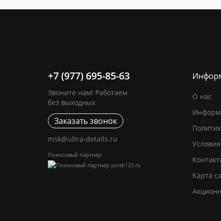
+7 (977) 695-85-63
Инфор
Звоните нам! Работаем
О нас
без выходных
Информа
Заказать звонок
Политик
msk@ultra-details.ru
Условия
Поисковый партнёр
Контакт
Карта с
Акцион