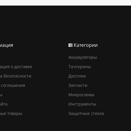
мация
Категории
Аккумуляторы
ция о доставке
Тачскрины
а безопасности
Дисплеи
 соглашения
Запчасти
ы
Микросхемы
айта
Инструменты
ные товары
Защитные стекла