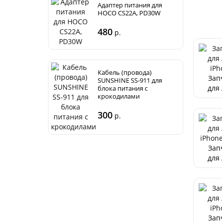
Адаптер питания для
HOCO CS22A, PD30W
480
р.
Кабель (провода)
Зап
SUNSHINE SS-911 для
для
блока питания с
крокодилами
iPh
300
р.
Зап
для
iPh
P
Зап