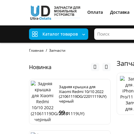
Оплата
Доставка
Каталог товаров
Главная
Запчасти
Запча
Новинка
Задняя крышка для
Xiaomi Redmi 10/10 2022
(21061119DG/22011119UY)
черный
Зап
для
99
р.
iP
11/11
Pr