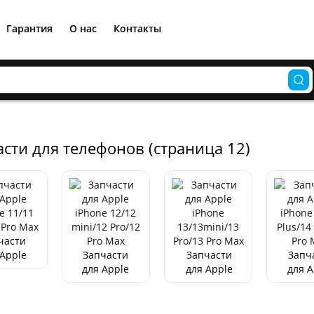
Гарантия
О нас
Контакты
сти для телефонов (страница 12)
Кабель USB-C HOCO X52,
USB - Type-C, 3A, 1 м,
магнитный черный
части
 Apple
Запчасти
Запчасти
Запч
200
р.
hone
для Apple
для Apple
для A
 Pro/11
iPhone
iPhone
iPh
o Max
12/12
13/13mini/13
14/
mini/12
Pro/13 Pro
Plus