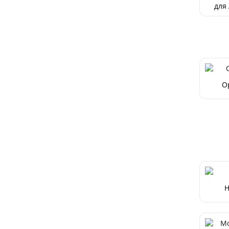
для
iPh
O
H