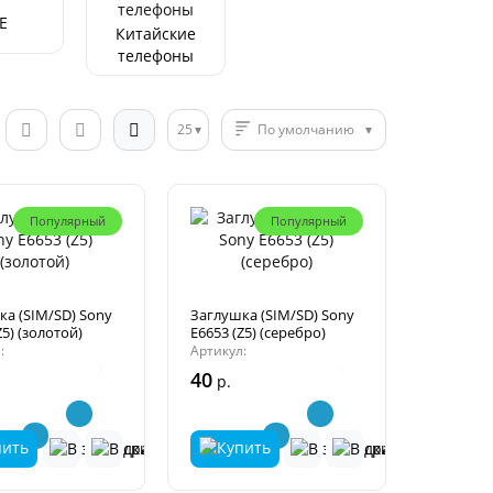
E
Китайские
телефоны
25
По умолчанию
Популярный
Популярный
ка (SIM/SD) Sony
Заглушка (SIM/SD) Sony
Z5) (золотой)
E6653 (Z5) (серебро)
:
Артикул:
40
р.