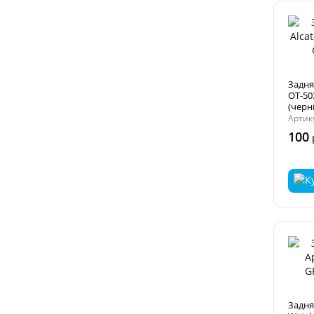
Задня
OT-50
(черн
Артик
100
Задня