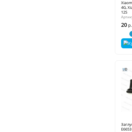
Xiaom
4G, X
12S
Артику
20
р.
Заглу
E6653