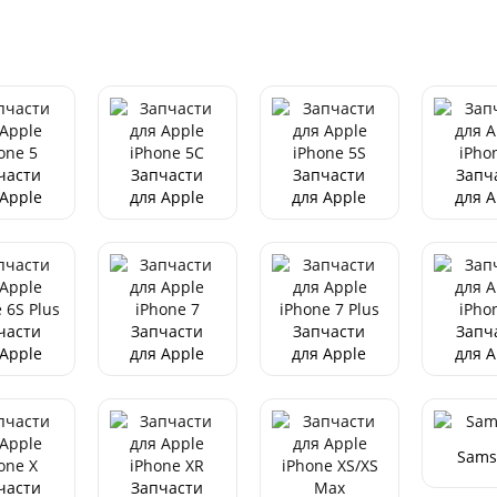
Pro/12 Pro
Max
Pro/1
Кабель USB-C HOCO X52,
Max
Ma
USB - lightning, 2.4A, 1 м,
магнитный черный
200
р.
части
Запчасти
Запчасти
Запч
 Apple
для Apple
для Apple
для A
one 5
iPhone 5C
iPhone 5S
iPho
Адаптер питания для
HOCO CS12A, PD18W
черный
250
р.
части
Запчасти
Запчасти
Запч
 Apple
для Apple
для Apple
для A
one 6S
iPhone 7
iPhone 7
iPho
lus
Plus
Sams
части
Запчасти