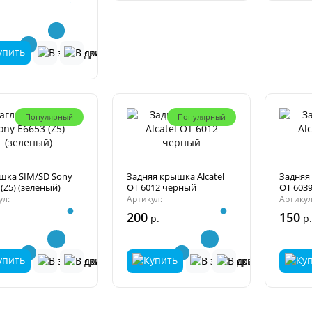
Популярный
Популярный
шка SIM/SD Sony
Задняя крышка Alcatel
Задняя 
(Z5) (зеленый)
OT 6012 черный
OT 603
ул:
Артикул:
Артикул
200
150
р.
р