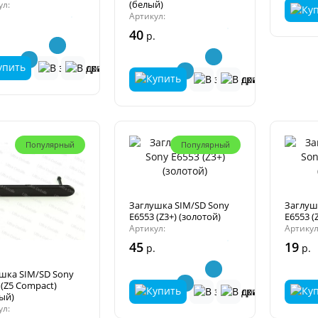
(белый)
ул:
Артикул:
40
р.
Популярный
Популярный
Заглушка SIM/SD Sony
Заглуш
E6553 (Z3+) (золотой)
E6553 (
Артикул:
Артикул
45
19
р.
р.
шка SIM/SD Sony
 (Z5 Compact)
ый)
ул: