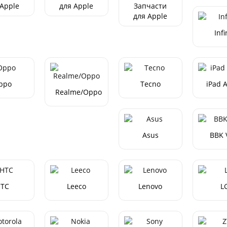
 Apple
для Apple
Запчасти
one X
iPhone XR
для Apple
iPhone
Infi
XS/XS Max
ppo
Tecno
iPad 
Realme/Oppo
Asus
BBK 
TC
Leeco
Lenovo
L