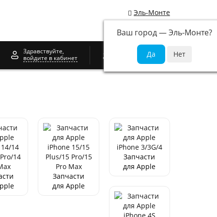
Эль-Монте
Ваш город —
Эль-Монте
?
0
Здравствуйте,
войдите в кабинет
Запчасти
для Apple
асти
Запчасти
iPhone
pple
для Apple
3/3G/4
one
iPhone
14
15/15
/14
Plus/15