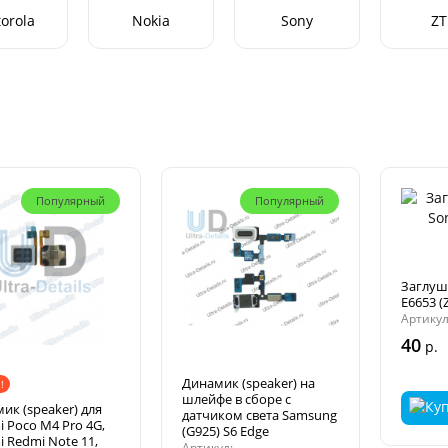
orola
Nokia
Sony
ZT
Популярный
Популярный
Заглуш
E6653 (
Артикул
40
р.
Динамик (speaker) на
!
шлейфе в сборе с
ик (speaker) для
датчиком света Samsung
i Poco M4 Pro 4G,
(G925) S6 Edge
i Redmi Note 11,
Артикул: