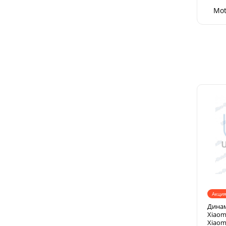
Mot
Акция
Динам
Xiaom
Xiaom