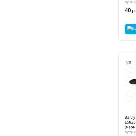
Артик
40
р.
Заглу
E5823
(черн
Артик