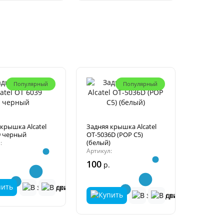
Популярный
Популярный
крышка Alcatel
Задняя крышка Alcatel
9 черный
OT-5036D (POP C5)
(белый)
:
Артикул:
.
100
р.