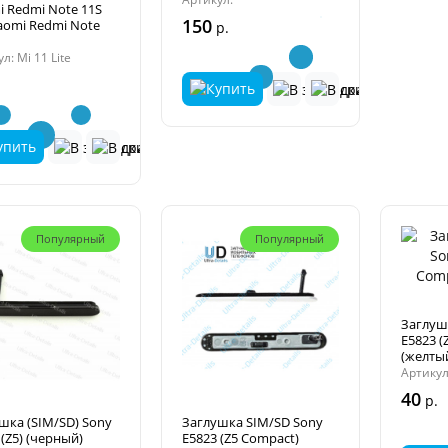
i Redmi Note 11S
150
iaomi Redmi Note
р.
л: Mi 11 Lite
Популярный
Популярный
Заглуш
E5823 (
(желты
Артикул
40
р.
шка (SIM/SD) Sony
Заглушка SIM/SD Sony
 (Z5) (черный)
E5823 (Z5 Compact)