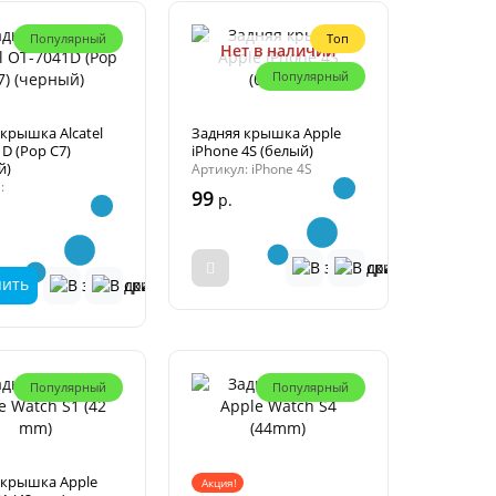
Популярный
Топ
Нет в наличии
Популярный
крышка Alcatel
Задняя крышка Apple
D (Pop C7)
iPhone 4S (белый)
й)
Артикул: iPhone 4S
:
99
р.
.
Популярный
Популярный
 крышка Apple
Акция!