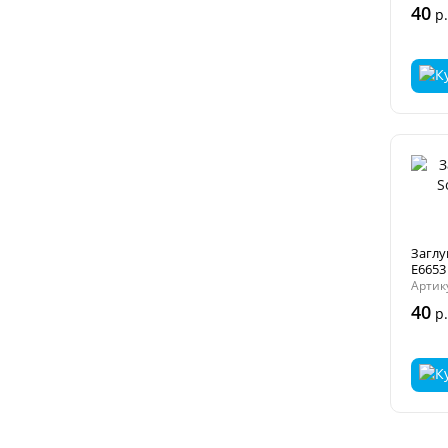
40
р.
Заглу
E6653 
Артик
40
р.