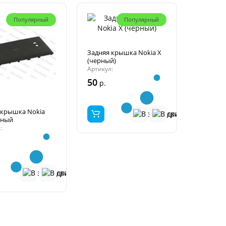
Популярный
Популярный
Задняя крышка Nokia X
(черный)
Артикул:
50
р.
 крышка Nokia
рный
: