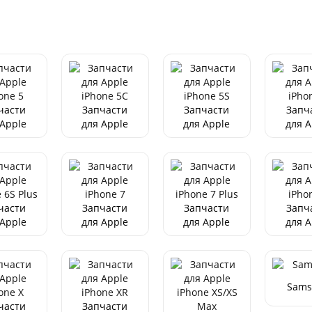
Pro/12 Pro
Max
Pro/1
Адаптер питания для
Max
Ma
HOCO CS12A, PD18W
черный
250
р.
части
Запчасти
Запчасти
Запч
 Apple
для Apple
для Apple
для A
Адаптер питания для
one 5
iPhone 5C
iPhone 5S
iPho
HOCO CS12A, PD18W
,белый
250
р.
части
Запчасти
Запчасти
Запч
 Apple
для Apple
для Apple
для A
one 6S
iPhone 7
iPhone 7
iPho
lus
Plus
Sams
части
Запчасти