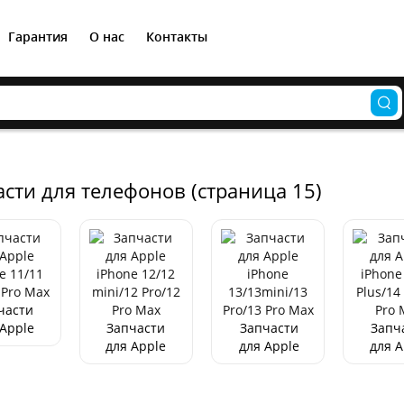
Гарантия
О нас
Контакты
сти для телефонов (страница 15)
Кабель USB-C HOCO X52,
USB - lightning, 2.4A, 1 м,
магнитный черный
части
 Apple
Запчасти
Запчасти
Запч
200
р.
hone
для Apple
для Apple
для A
 Pro/11
iPhone
iPhone
iPh
o Max
12/12
13/13mini/13
14/
mini/12
Pro/13 Pro
Plus