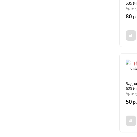
535 (
Артик
80
р.
Н
Задня
625 (
Артик
50
р.