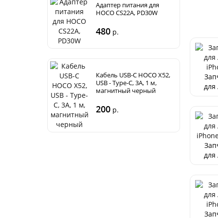
Адаптер питания для
HOCO CS22A, PD30W
480
р.
Кабель USB-C HOCO X52,
Зап
USB - Type-C, 3A, 1 м,
для
магнитный черный
iPh
200
р.
Зап
для
iPh
P
Зап