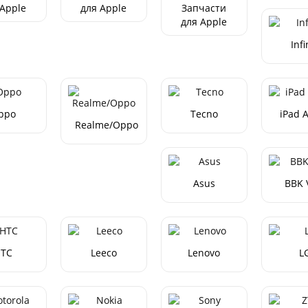
 Apple
для Apple
Запчасти
one X
iPhone XR
для Apple
iPhone
Infi
XS/XS Max
ppo
Tecno
iPad 
Realme/Oppo
Asus
BBK 
TC
Leeco
Lenovo
L