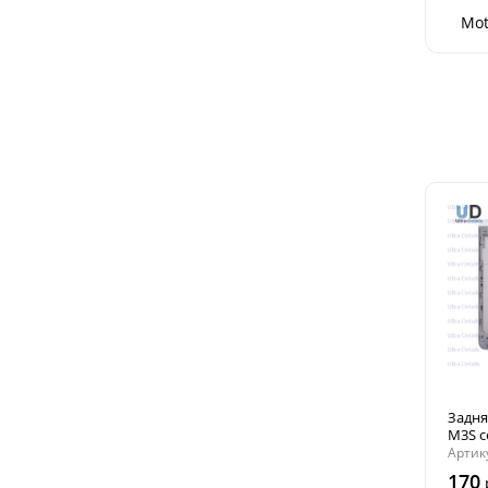
Mot
Задня
M3S 
Артик
170