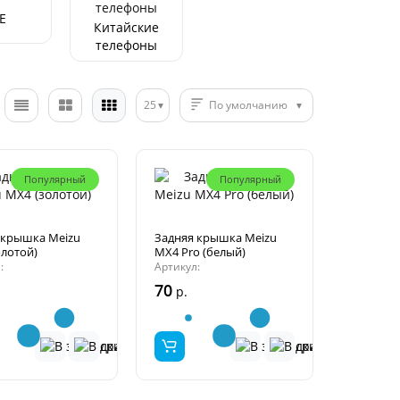
E
Китайские
телефоны
25
По умолчанию
Популярный
Популярный
 крышка Meizu
Задняя крышка Meizu
олотой)
MX4 Pro (белый)
:
Артикул:
70
р.