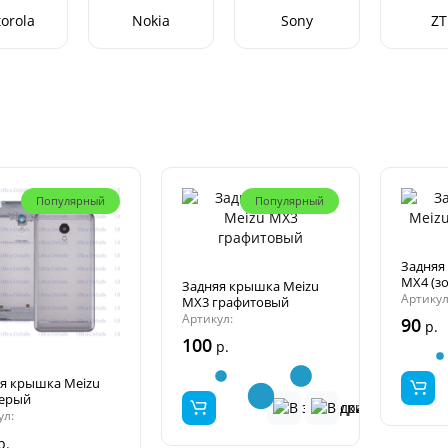
orola
Nokia
Sony
ZT
Популярный
Популярный
Задняя
MX4 (з
Задняя крышка Meizu
Артикул
MX3 графитовый
Артикул:
90
р.
100
р.
я крышка Meizu
серый
ул:
р.