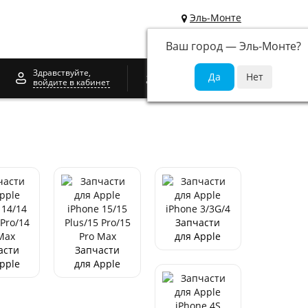
Эль-Монте
Ваш город —
Эль-Монте
?
0
Здравствуйте,
войдите в кабинет
Запчасти
для Apple
асти
Запчасти
iPhone
pple
для Apple
3/3G/4
one
iPhone
14
15/15
/14
Plus/15