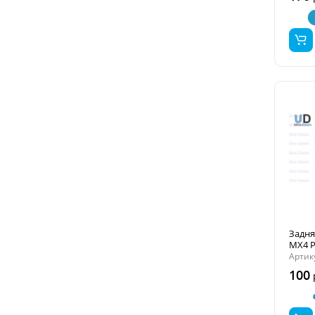
Задня
MX4 P
Артик
100