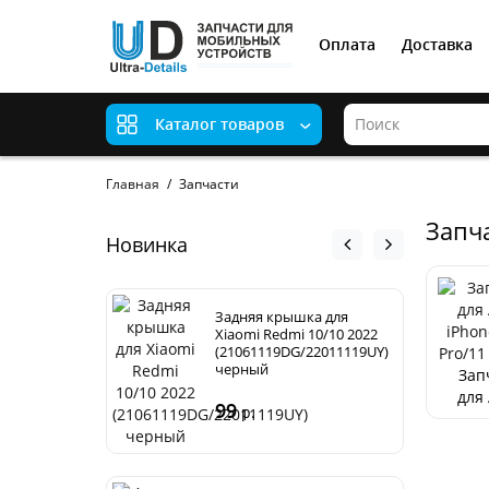
Оплата
Доставка
Каталог товаров
Главная
Запчасти
Запча
Новинка
Задняя крышка для
Xiaomi Redmi 10/10 2022
(21061119DG/22011119UY)
черный
Зап
для
99
р.
iP
11/11
Pr