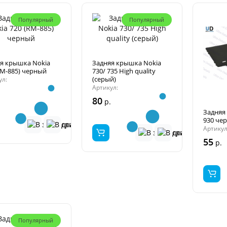
Популярный
Популярный
я крышка Nokia
Задняя крышка Nokia
RM-885) черный
730/ 735 High quality
(серый)
ул:
Артикул:
80
р.
Задняя
930 че
Артикул
55
р.
Популярный