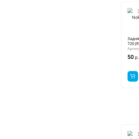
Задня
720 (
Артик
50
р.