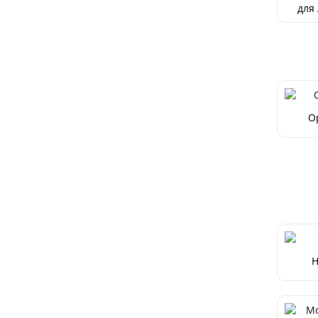
для
iPh
O
H