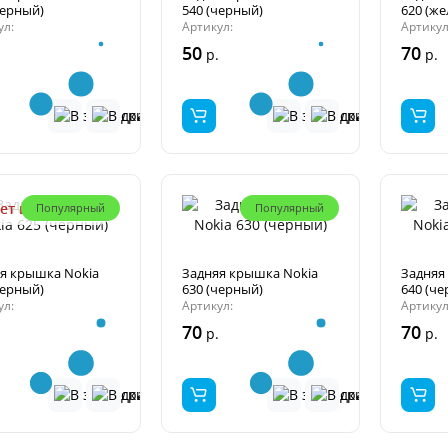
черный)
540 (черный)
620 (же
ул:
Артикул:
Артикул
50
70
р.
р.
ет в наличии
Популярный
Популярный
я крышка Nokia
Задняя крышка Nokia
Задняя
черный)
630 (черный)
640 (ч
ул:
Артикул:
Артикул
70
70
р.
р.