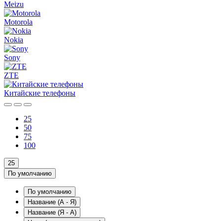
Meizu
Motorola
Nokia
Sony
ZTE
Китайские телефоны
25
50
75
100
25
По умолчанию
По умолчанию
Название (А - Я)
Название (Я - А)