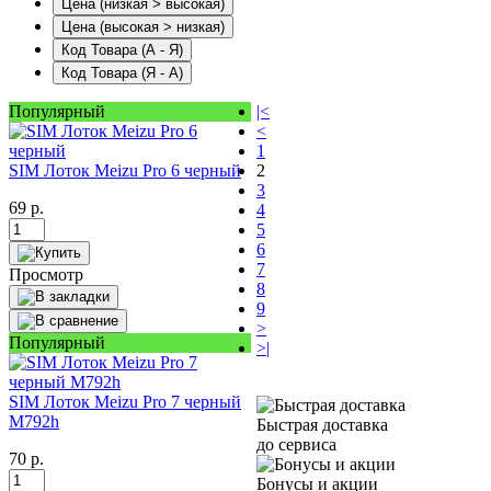
Цена (низкая > высокая)
Цена (высокая > низкая)
Код Товара (А - Я)
Код Товара (Я - А)
Популярный
|<
<
1
SIM Лоток Meizu Pro 6 черный
2
3
69
р.
4
5
6
7
Просмотр
8
9
>
Популярный
>|
SIM Лоток Meizu Pro 7 черный
M792h
Быстрая доставка
до сервиса
70
р.
Бонусы и акции